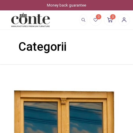
Money back guarantee
0
0
Categorii