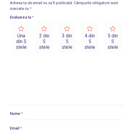
Adresa ta de email nu va fi publicată.
Câmpurile obligatorii sunt
marcate cu
*
Evaluarea ta
*
Una
2 din
3 din
4 din
5 din
din 5
5
5
5
5
stele
stele
stele
stele
stele
Nume
*
Email
*