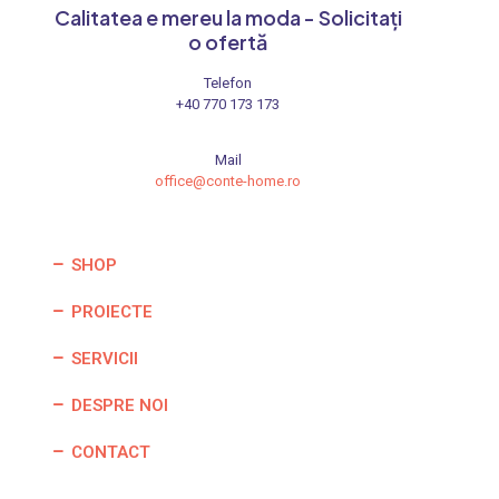
Calitatea e mereu la moda - Solicitați
o ofertă
Telefon
+40 770 173 173
Mail
office@conte-home.ro
SHOP
PROIECTE
SERVICII
DESPRE NOI
CONTACT